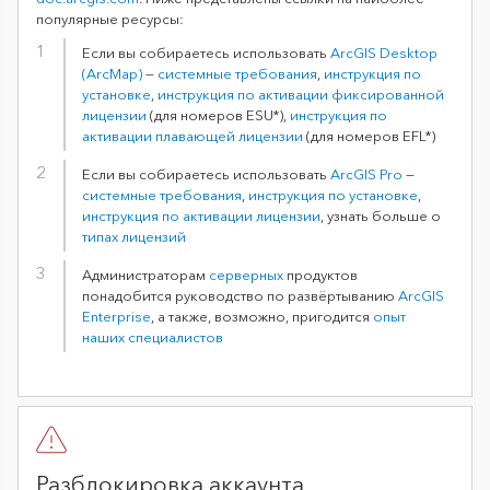
популярные ресурсы:
Если вы собираетесь использовать
ArcGIS Desktop
(ArcMap)
—
системные требования
,
инструкция по
установке
,
инструкция по активации фиксированной
лицензии
(для номеров ESU*),
инструкция по
активации плавающей лицензии
(для номеров EFL*)
Если вы собираетесь использовать
ArcGIS Pro
—
системные требования
,
инструкция по установке
,
инструкция по активации лицензии
, узнать больше о
типах лицензий
Администраторам
серверных
продуктов
понадобится руководство по развёртыванию
ArcGIS
Enterprise
, а также, возможно, пригодится
опыт
наших специалистов
Разблокировка аккаунта