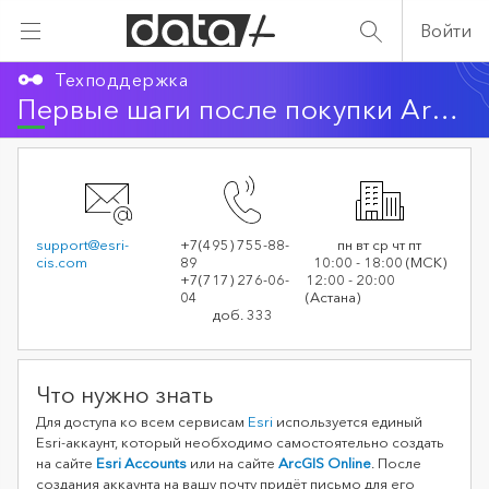
Войти
Техподдержка
Первые шаги после покупки ArcGIS
support@esri-
+7(495) 755-88-
пн вт ср чт пт
cis.com
89
10:00 - 18:00 (МСК)
+7(717) 276-06-
12:00 - 20:00
04
(Астана)
доб. 333
Что нужно знать
Для доступа ко всем сервисам
Esri
используется единый
Esri-аккаунт, который необходимо самостоятельно создать
на сайте
Esri Accounts
или на сайте
ArcGIS Online
. После
создания аккаунта на вашу почту придёт письмо для его